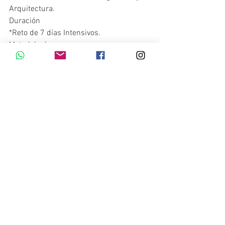
Arquitectura.
Duración
*Reto de 7 días Intensivos.
Metodología
*Acceso a Clases PreGrabadas. (varias 
Clases al día serán enviadas a tu 
Whatsapp)
*Acceso a 3 webinarios en vivo, de 
preguntas y respuestas.
*Material Teórico en PDF, 
Complementario sobre cada Clase.
*Acompañamiento durante 7 días 
mediante grupos de estudio en 
Whatsapp o Telegram.
Registrate Gratis Aqui. Unete al grupo de 
estudio de:
https://www.vivesarquitectura.com/cur
sobim-cae