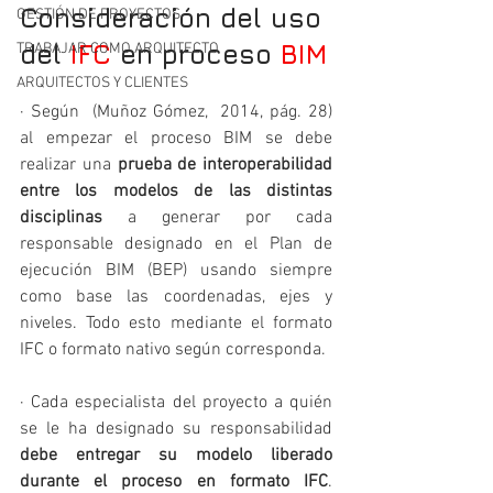
Consideración del uso 
GESTIÓN DE PROYECTOS
del 
IFC
 en proceso 
BIM
TRABAJAR COMO ARQUITECTO
ARQUITECTOS Y CLIENTES
· Según  (Muñoz Gómez,  2014, pág. 28) 
al empezar el proceso BIM se debe 
realizar una 
prueba de interoperabilidad 
entre los modelos de las distintas 
disciplinas
 a generar por cada 
responsable designado en el Plan de 
ejecución BIM (BEP) usando siempre 
como base las coordenadas, ejes y 
niveles. Todo esto mediante el formato 
IFC o formato nativo según corresponda.
· Cada especialista del proyecto a quién 
se le ha designado su responsabilidad 
debe entregar su modelo liberado 
durante el proceso en formato IFC
. 