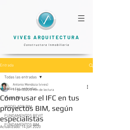
VIVES ARQUITECTURA
Constructora Inmobiliaria
Entrada
Todas las entradas
Antonio Mendoza (vives)
Todas las entradas
11 jun 2020
2 min de lectura
Cómo usar el IFC en tus
Plugis BIM
proyectos BIM, según
MODELADO BIM
FUNDAMENTOS REVIT
especialistas
FUNDAMENTOS BIM
Actualizado:
14 jun 2020