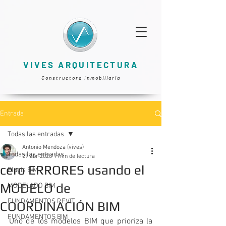
VIVES ARQUITECTURA
Constructora Inmobiliaria
Entrada
Todas las entradas
Antonio Mendoza (vives)
Todas las entradas
29 abr 2020
1 min de lectura
cero ERRORES usando el
Plugis BIM
MODELO de
MODELADO BIM
FUNDAMENTOS REVIT
COORDINACIÓN BIM
FUNDAMENTOS BIM
Uno de los modelos BIM que prioriza la 