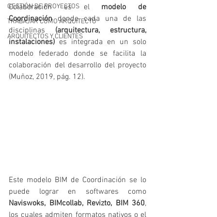
GESTIÓN DE PROYECTOS
Colaboración es el 
modelo de 
Coordinación
 donde cada una de las 
TRABAJAR COMO ARQUITECTO
disciplinas 
(arquitectura, estructura, 
ARQUITECTOS Y CLIENTES
instalaciones)
 es integrada en un solo 
modelo federado donde se facilita la 
colaboración del desarrollo del proyecto 
(Muñoz, 2019, pág. 12).
Este modelo BIM de Coordinación se lo 
puede lograr en softwares como 
Naviswoks, BIMcollab, Revizto, BIM 360
, 
los cuales admiten formatos nativos o el 