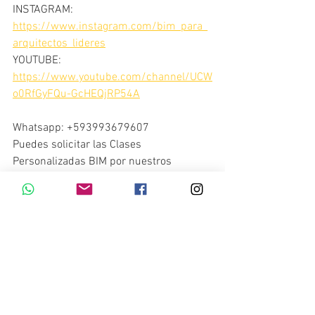
INSTAGRAM:
https://www.instagram.com/bim_para_
arquitectos_lideres
YOUTUBE:
https://www.youtube.com/channel/UCW
o0RfGyFQu-GcHEQjRP54A
Whatsapp: +593993679607
Puedes solicitar las Clases 
Personalizadas BIM por nuestros 
Arquitectos VIVES cuando quieras 
haciendo clic en el siguiente enlace: 👇👇
https://api.whatsapp.com/send?
phone=593993679607&text=hola%2C+q
uiero+preguntar+por+las+clases
Solicita el material de trabajo que 
quieras a través de nuestro whatsapp
#bim
#bimvivesarquitectura