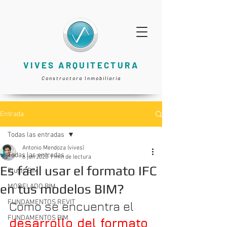
VIVES ARQUITECTURA
Constructora Inmobiliaria
Entrada
Todas las entradas
Antonio Mendoza (vives)
Todas las entradas
6 jun 2020
1 min de lectura
Es fácil usar el formato IFC
Plugis BIM
en tus modelos BIM?
MODELADO BIM
FUNDAMENTOS REVIT
Como se encuentra el 
FUNDAMENTOS BIM
desarrollo del formato 