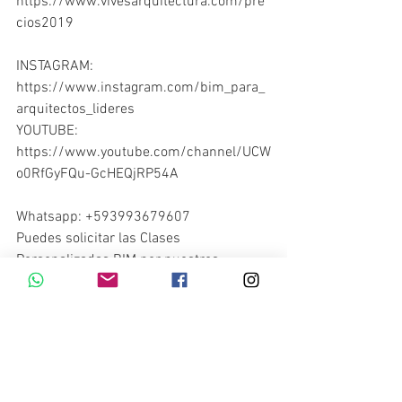
https://www.vivesarquitectura.com/pre
cios2019
INSTAGRAM:
https://www.instagram.com/bim_para_
arquitectos_lideres 
YOUTUBE:
https://www.youtube.com/channel/UCW
o0RfGyFQu-GcHEQjRP54A
Whatsapp: +593993679607
Puedes solicitar las Clases 
Personalizadas BIM por nuestros 
Arquitectos VIVES cuando quieras 
haciendo clic en el siguiente enlace: 👇👇
https://api.whatsapp.com/send?
phone=593993679607&text=hola%2C+q
uiero+preguntar+por+las+clases 