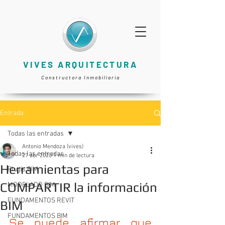
VIVES ARQUITECTURA
Constructora Inmobiliaria
Entrada
Todas las entradas
Antonio Mendoza (vives)
Todas las entradas
27 abr 2020
1 min de lectura
Herramientas para
Plugis BIM
COMPARTIR la información
MODELADO BIM
FUNDAMENTOS REVIT
BIM
FUNDAMENTOS BIM
Se puede afirmar que 