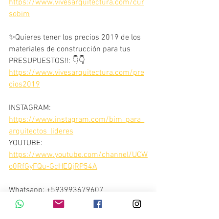
https://www.vivesarquitectura.com/cur
sobim
✨Quieres tener los precios 2019 de los 
materiales de construcción para tus 
PRESUPUESTOS!!: 👇👇
https://www.vivesarquitectura.com/pre
cios2019
INSTAGRAM:
https://www.instagram.com/bim_para_
arquitectos_lideres
YOUTUBE:
https://www.youtube.com/channel/UCW
o0RfGyFQu-GcHEQjRP54A
Whatsapp: +593993679607
Puedes solicitar las Clases 
Personalizadas BIM por nuestros 