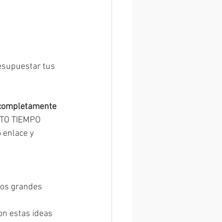
esupuestar tus 
 completamente 
RTO TIEMPO 
enlace y 
los grandes 
on estas ideas 