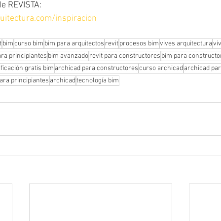
de REVISTA: 
uitectura.com/inspiracion
t
bim
curso bim
bim para arquitectos
revit
procesos bim
vives arquitectura
vi
ra principiantes
bim avanzado
revit para constructores
bim para constructo
ificación gratis bim
archicad para constructores
curso archicad
archicad par
ara principiantes
archicad
tecnología bim