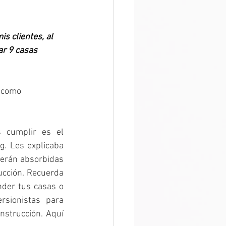
s clientes, al 
r 9 casas 
 como 
 cumplir es el 
. Les explicaba 
erán absorbidas 
ucción. Recuerda 
der tus casas o 
sionistas para 
strucción. Aquí 