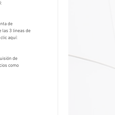
:
nta de 
las 3 lineas de 
lic aquí:
uisión de 
icios como 