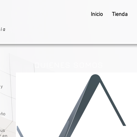
Inicio
Tienda
ria
QUIENES SOMOS
 y
eño
tus
r en