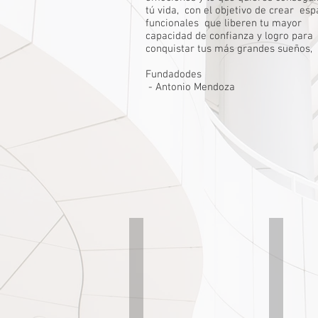
tú vida, con el objetivo de crear esp
funcionales que liberen tu mayor
capacidad de confianza y logro para
conquistar tus más grandes sueños,​
Fundadodes
- Antonio Mendoza
Arq. Antonio Mendoza
Galo Pé
Especialista
Equipo
en
de
Diseño
Diseño
y
Construcción
de