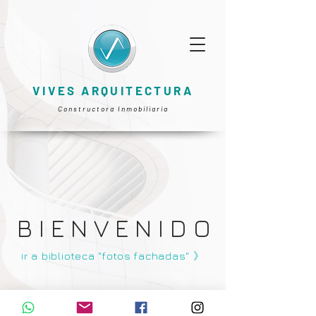
VIVES ARQUITECTURA
Constructora Inmobiliaria
B I E N V E N I D O
ir a biblioteca "fotos fachadas" 》
VIVES arquitectura - Antonio Mendoza