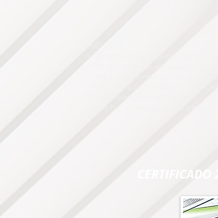
INCLUYE:
✅ Tener todo el contenido BIM arquit
✅ Tener clases de actualizaciones 
✅ No debes cumplir ya con las tareas
✅ Accesoria personalizada con el In
✅ Certificado BIM en Revit
✅ Fecha: Inicia cuando quieras y a
CERTIFICADO 2