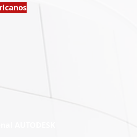
ricanos
ional AUTODESK