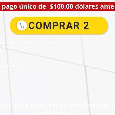
 pago único de $100.00 dólares ame
COMPRAR 2
ra en Revit + material de por vida
PRIVADAS
requisitos
ctor
propio Ritmo.
 Certificado de Validación Internac
PROFESIONAL