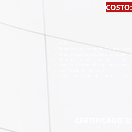
COSTO:
INCLUYE:
✅ Tener todo el contenido BIM arquitectu
✅ Tener clases de actualizaciones BIM 
✅ No debes cumplir ya con las tareas ni 
✅ Accesoria personalizada con el Instru
✅ Certificado BIM en Revit
✅ Fecha: Inicia cuando quieras y a tu 
CERTIFICADO 3: