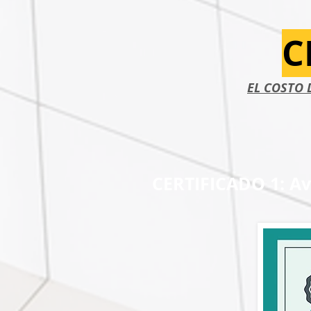
C
EL COSTO 
CERTIFICADO 1: Av