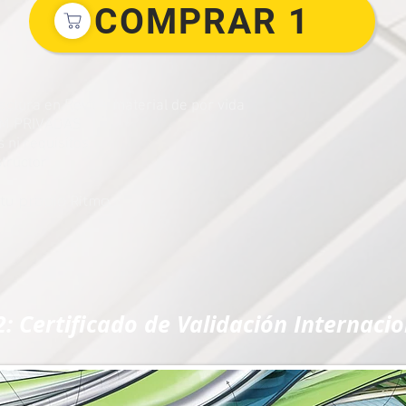
COMPRAR 1
ectura en Revit + material de por vida
BIM PRIVADAS
 ni requisitos
structor
 tu propio Ritmo.
: Certificado de Validación Internac