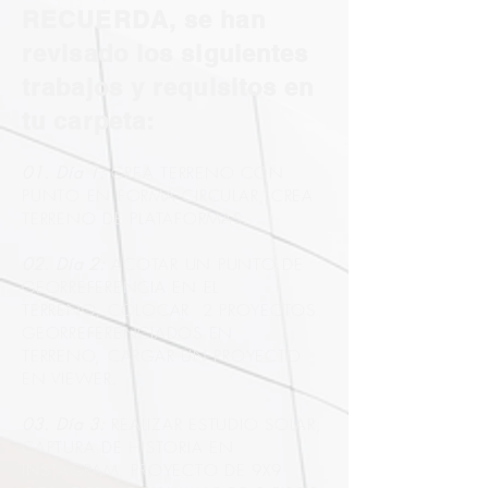
RECUERDA, se han
revisado los siguientes
trabajos y requisitos en
tu carpeta:
01. Día 1:
CREA TERRENO CON
PUNTO EN FORMA CIRCULAR, CREA
TERRENO DE PLATAFORMAS.
02. Día 2:
ACOTAR UN PUNTO DE
GEORREFERENCIA EN EL
TERRENO, COLOCAR 2 PROYECTOS
GEORREFERENCIADOS EN
TERRENO, CARGAR UN PROYECTO
EN VIEWER.
03. Día 3:
REALIZAR ESTUDIO SOLAR,
CAPTURA DE HISTORIA EN
INSTAGRAM, PROYECTO DE 9X9