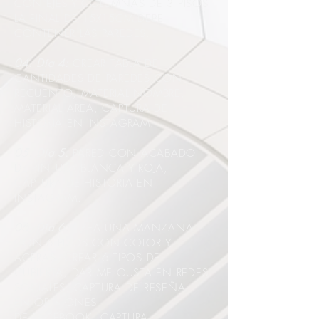
CON EJES Y COLUMNAS DE 3 PISOS
LA FINAL DE 15X15CM DEBE
CONTENER LAS PAREDES.
04. Día 4:
CREAR TABLA DE
CANTIDADES DE PAREDES CON:
RECUENTO, MATERIAL NOMBRE,
MATERIAL AREA, CAPTURA DE
HISTORIA EN INSTAGRAM.
05. Día 5:
PARED CON ACABADO
DE PINTURA BLANCA Y ROJA,
CAPTURA DE HISTORIA EN
INSTAGRAM.
06. Día 6:
CREA UNA MANZANA
CON 6 PISOS CON COLOR Y
ACERAS, CREAR 6 TIPOS DE
CUBIERTA, DAR ME GUSTA EN REDES
SOCIALES, CAPTURA DE RESEÑA
EN OPINIONES
DE FACEBOOK, CAPTURA