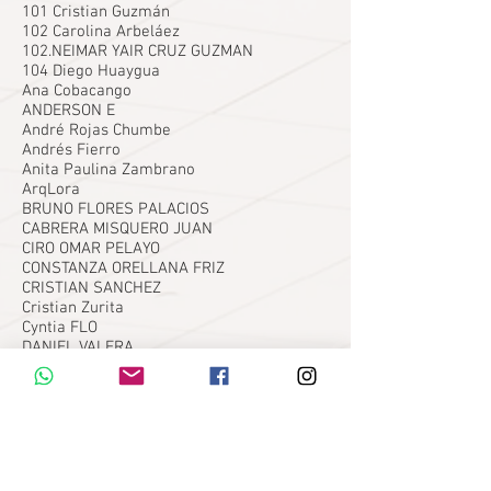
101 Cristian Guzmán
102 Carolina Arbeláez
102.NEIMAR YAIR CRUZ GUZMAN
104 Diego Huaygua
Ana Cobacango
ANDERSON E
André Rojas Chumbe
Andrés Fierro
Anita Paulina Zambrano
ArqLora
BRUNO FLORES PALACIOS
CABRERA MISQUERO JUAN
CIRO OMAR PELAYO
CONSTANZA ORELLANA FRIZ
CRISTIAN SANCHEZ
Cristian Zurita
Cyntia FLO
DANIEL VALERA
Diego Barrios
DIEGO JESÚS VILCA DE LA CRUZ
EDGAR . CORREA ARROYAVE
ELEANA KARINA VIERA SILVA
ERIKA PAOLA PERILLA RINCON
Ever Ocas