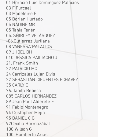
01 Horacio Luis Dominguez Palacios
03 F Furcael
03 Madeleine F
05 Dorian Hurtado
05 NADINE MR
05 Tania Tenén
05. SHIRLEY VELÁSQUEZ
-06.Gutierrez Jurliana
08 VANESSA PALACIOS
09 JHOEL DH
010 JÉSSICA PAILIACHO J
21. Frank Smith
22 PATRICIO MC
24 Carrizales Lujan Elvis
27 SEBASTIÁN CIFUENTES ECHAVEZ
35 CARLY C
76. Tabita Rebeca
085 CARLOS HERNANDEZ
89 Jean Paul Alderete F
91 Fabio Montenegro
94 Cristopher Mejia
95 DANIEL C G
97Cecilia Hormazábal
100 Wilson G
100. Humberto Arias