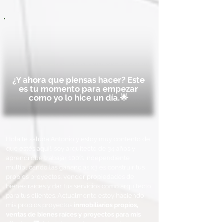
¿Y ahora que piensas hacer? Este
es tu momento para empezar
como yo lo hice un día.🌟
Hola te saluda Antonio y estoy muy contento de
que estés aquí!, soy arquitecto de 34 años y
aprendí que trabajar 100% independiente
multiplicando las ganancias x3 es construir tus
propios proyectos, vender propiedades de
bienes raíces y dar tus servicios como arquitecto
para tus clientes. Actualmente estoy haciendo
mis propios proyectos
inmobiliarios propios,
ventas de bienes raíces y proyectos para mis