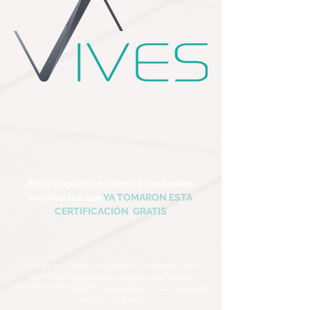
Mira
lo
que
dicen otros
, estudiantes,
arquitectos
que
YA TOMARON ESTA
CERTIFICACIÓN
GRATIS
Muchos estudiantes, arquitectos o ingenieros HAN
CAMBIADO su forma de trabajar luego de esta
CERTIFICACIÓN GRATIS trabajando en lo que realmente
les da más dinero.