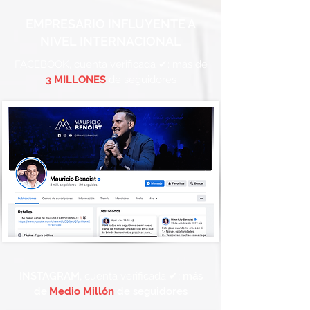
EMPRESARIO INFLUYENTE A
NIVEL INTERNACIONAL
FACEBOOK, cuenta verificada ✔: más de
3 MILLONES
de seguidores
INSTAGRAM,
cuenta verificada ✔
: más
de
Medio Millón
de seguidores