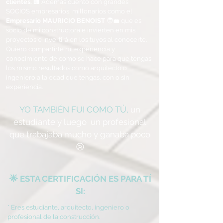
clientes.
🏢 Además cuento con grandes
SOCIOS empresarios, millonarios como el
Empresario MAURICIO BENOIST
🧑‍💼 que es
socio de mi constructora e invierten en mis
proyectos e invertirá en los tuyos al conocerte.
Quiero compartirte mi experiencia y
conocimiento de como se hace para que tengas
los mismo resultados como arquitecto o
ingeniero a la edad que tengas, con o sin
experiencia.
YO TAMBIÉN FUI COMO TÚ
,
un
estudiante y luego un profesional
que trabajaba mucho y ganaba poco
😢
🌟 ESTA CERTIFICACIÓN ES PARA TÍ
SI:
* Eres estudiante, arquitecto, ingeniero o
profesional de la construcción.