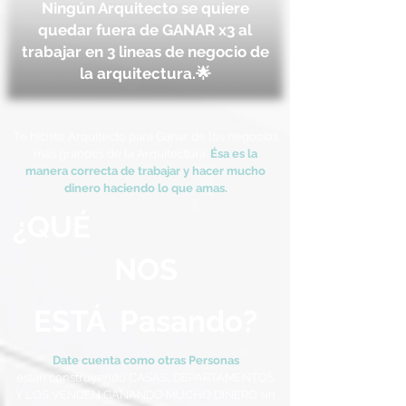
Ningún Arquitecto se quiere
quedar fuera de GANAR x3 al
trabajar en 3 lineas de negocio de
la arquitectura.🌟
Te hiciste Arquitecto para Ganar de los negocios
más grandes de la Arquitectura.
Ésa es la
manera correcta de trabajar y hacer mucho
dinero haciendo lo que amas.
¿Q
U
É
N
OS
ESTÁ
P
asando?
Date cuenta como otras Personas
están construyendo CASAS, DEPARTAMENTOS
Y LOS VENDEN GANANDO MUCHO DINERO sin