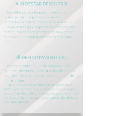
🌟 SI DESEAR DESCUBRIR:
* Que debes aprender para comenzar por ti
mismo a crear tus propios proyectos y
venderlos para tener trabajo todo el año.
* Como se trabajan los procesos técnicos para
hacer tus propios proyectos y las habilidades
para vender los departamentos o casas que
harás.
🌟 DEFINITIVAMENTE SI:
* Deseas descubrir que este negocio es de
millones, mientras tu estás trabajando con las
migajas de la construcción, con las sobras de la
construcción.
* Si tu sueño es convertirte en un profesional
100% independiente que sea ejemplo a seguir
para tu familia y otros profesionales, con tiempo
libre para viajar y seguir estudiando,
dándote
la
vida que quieras.