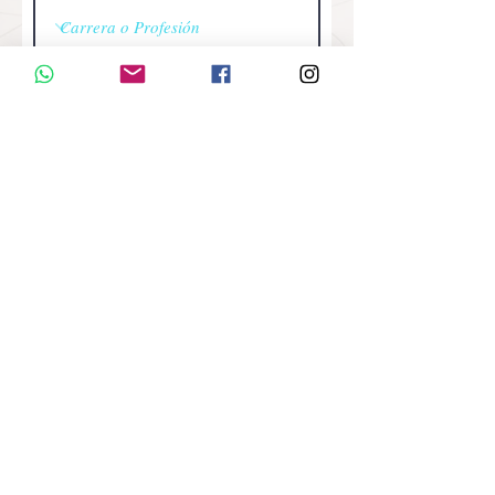
ACCEDER A LAS CLASES
REVISA LOS 2 CORREOS QUE
TE HEMOS ENVIADO!
Revisa la bandeja de Spam o Correo no
deseado por si acaso
VIVES arquitectura - Antonio Mendoza