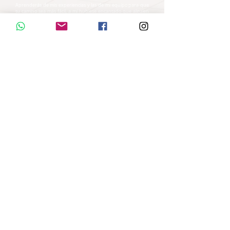
Aprenderás de mis experiencias y las de mi equipo para que
tu camino sea más fácil, a mí hubiese encantado que alguien
me guíe para alejarte de los clientes malos que no te respetan,
no te valoran, que no te pagan lo que cuesta tu trabajo y te
pases al otro lado, donde tu haces tus propios proyectos para
diseñarlos, construirlos y venderlos. Aprenderás el paso a
paso de como hacerlo con herramientas y las actividades que
iras haciendo semana a semana junto la supervisión y
asesoramiento de mi equipo para que logres el objetivo de
comenzar a construir tu propio proyecto inmobiliario.
Construiremos tu proyecto con tus o Mis inversionistas, y te
enseñaré a como conseguirlos como yo lo hice.
Comienza a trabajar por tu
propia constructora, tus propios
proyectos, por tus sueños!!