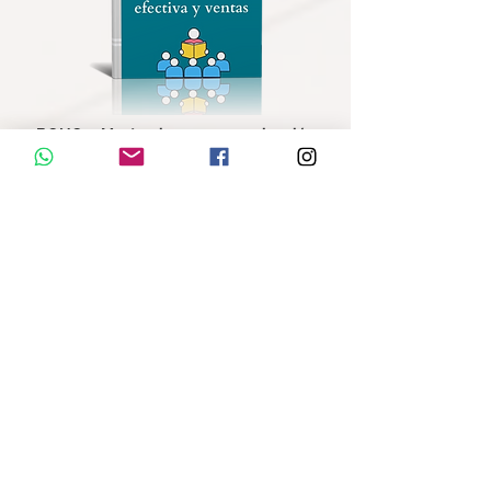
BONO 1: Masterclass en comunicación
efectiva y ventas.
Descubrirás las mejores técnicas de comunicación y
ventas para destacarte en tus reuniones con tus
clientes, inversionistas, en la ventas de tus casas o
edificios de la mano de una experta en ventas Yurany
Loaiza
Has que realmente todo el que te escuche te admire y
te compre tus ideas
Avaluado en: $147 dólares
MIRA LOS TESTIMONIOS DE LAS PERSONAS
QUE YA LO ESTÁN HACIENDO 🌟