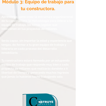
Módulo 3: Equipo de trabajo para
tu constructora.
Aprenderás como crear la estructura organizacional
de tu constructora, la metodología para liderar a tu
equipo de trabajo, los temas legales que
intervienen en tus proyectos de millones.
Serás capaz, sin importar la edad y experiencia que
tengas, de formar a tu gran equipo de trabajo y
liderarlo en cada proceso del desarrollo
inmobiliario.
Tu constructora estará formada por un estupendo
equipo de trabajo que responde muy bien a cada
proyecto de millones que realizarás dandote a ti
libertad de tiempo y generando muchos ingresos
que jamás lo hubieras hecho trabajando solo.