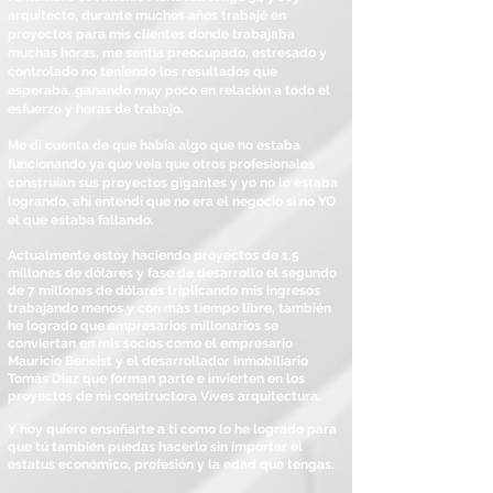
arquitecto, durante muchos años trabajé en
proyectos para mis clientes donde trabajaba
muchas horas, me sentía preocupado, estresado y
controlado no teniendo los resultados que
esperaba, ganando muy poco en relación a todo el
esfuerzo y horas de trabajo.
Me di cuenta de que había algo que no estaba
funcionando ya que veía que otros profesionales
construían sus proyectos gigantes y yo no lo estaba
logrando, ahí entendí que no era el negocio si no YO
el que estaba fallando.
Actualmente estoy haciendo proyectos de 1.5
millones de dólares y fase de desarrollo el segundo
de 7
millones
de dólares triplicando mis ingresos
trabajando menos y con más tiempo libre, también
he logrado que empresarios millonarios se
conviertan en mis socios como el empresario
Mauricio Benoist y el desarrollador inmobiliario
Tomás Diaz que forman parte e invierten en los
proyectos de mi constructora Vives arquitectura.
Y hoy quiero enseñarte a ti como lo he logrado para
que tú también puedas hacerlo sin importar el
estatus económico, profesión y la edad que tengas.