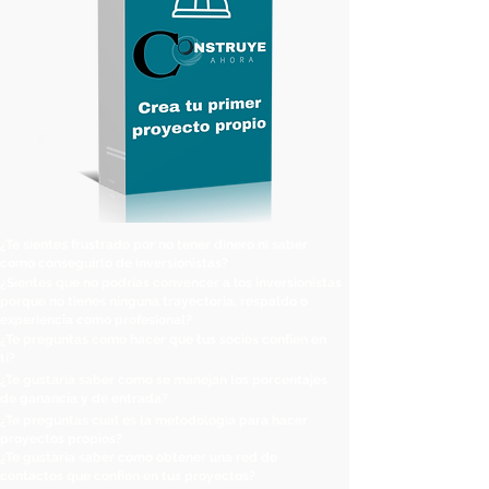
¿Te sientes frustrado por no tener dinero ni saber
como conseguirlo de inversionistas?
¿Sientes que no podrías convencer a los inversionistas
porque no tienes ninguna trayectoria, respaldo o
experiencia como profesional?
¿Te preguntas como hacer que tus socios confíen en
tí?
¿Te gustaría saber como se manejan los porcentajes
de
ganancia y de entrada?
¿Te preguntas cual es la metodología para hacer
proyectos propios?
¿Te gustaría saber como obtener una red de
contactos que confíen en tus proyectos?