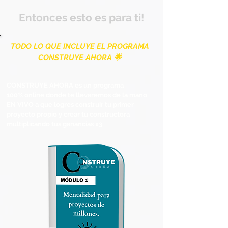
Entonces esto es para ti!
TODO LO QUE INCLUYE EL PROGRAMA
CONSTRUYE AHORA 🌟
CONSTRUYE AHORA es un programa​
100%
online
donde te llevaremos de la mano
EN VIVO a que logres construir tu primer
proyecto propio y crear tu constructora
multiplicando tus ganancias x3