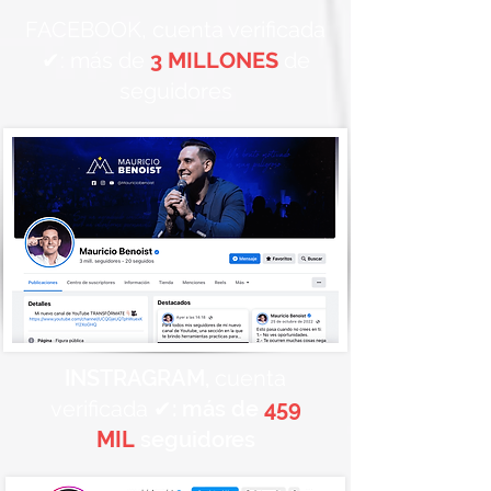
FACEBOOK, cuenta verificada
✔: más de
3 MILLONES
de
seguidores
INSTRAGRAM,
cuenta
verificada ✔
: más de
459
MIL
seguidores