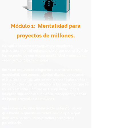
Mentalidad
para
​Módulo 1:
proyectos de millones.
Aprenderás como conseguir una excelente
estructura mental entendiendo el por qué el 80% de
los negocios es una buena mentalidad y más aún al
crear proyectos de millones.
Serás un arquitecto o ingeniero que tiene control
emocional, con buenos hábitos diarios, con buena
estructura mental, que no se deja contagiar de las
adversidades que les suceden a las personas que te
rodean estando siempre en tranquilidad, paz y
felicidad sintiéndote suficiente, merecedor y capaz
de hacer proyectos de millones
Serás capaz de cuestionarte, de entender el por
qué haces lo que haces todos los días para que
mediante herramientas puedas corregirlo o
potenciarlo.