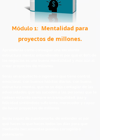
Mentalidad
para
​Módulo 1:
proyectos de millones.
Aprenderás como conseguir una excelente
estructura mental entendiendo el por qué el 80% de
los negocios es una buena mentalidad y más aún al
crear proyectos de millones.
Serás un arquitecto o ingeniero que tiene control
emocional, con buenos hábitos diarios, con buena
estructura mental, que no se deja contagiar de las
adversidades que les suceden a las personas que te
rodean estando siempre en tranquilidad, paz y
felicidad sintiéndote suficiente, merecedor y capaz
de hacer proyectos de millones
Serás capaz de cuestionarte, de entender el por
qué haces lo que haces todos los días para que
mediante herramientas puedas corregirlo o
potenciarlo.