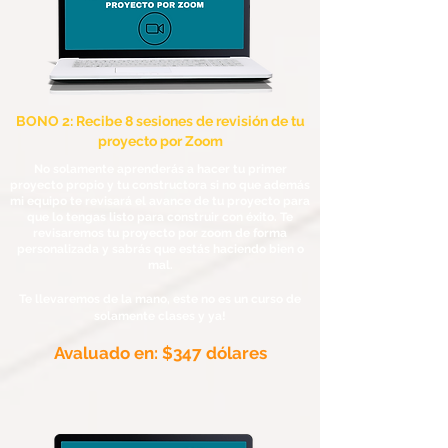
BONO 2: Recibe 8 sesiones de revisión de tu
proyecto por Zoom
No solamente aprenderás a hacer tu primer
proyecto propio y tu constructora si no que además
mi equipo te revisará el avance de tu proyecto para
que lo tengas listo para construir con éxito. Te
revisaremos
tu proyecto por zoom de forma
personalizada y sabrás que estás haciendo bien o
mal.
Te llevaremos de la mano, este no es un curso de
solamente clases y ya!
Avaluado en: $347 dólares