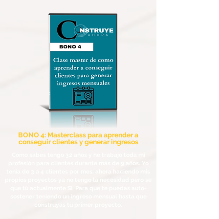
BONO 4: Masterclass para aprender a
conseguir clientes y generar ingresos
Como sabes tengo 32 años y he trabajo toda mi
profesión para clientes durante más de 9 años. Yo
tenía de 3 a 4 clientes por mes, ahora haciendo mis
propios proyectos ya no tengo la necesidad pero se
que tú actualmente SI. Para que te puedas auto-
sostener teniendo un ingreso mensual hasta que
construyas tu primer proyecto.