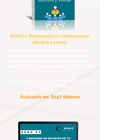
BONO 1: Masterclass en comunicación
efectiva y ventas.
Descubrirás las mejores técnicas de comunicación y
ventas para destacarte en tus reuniones con tus
clientes, inversionistas, en la ventas de tus casas o
edificios de la mano de una experta en ventas Yurany
Loaiza
Has que realmente todo el que te escuche te admire y
te compre tus ideas
Avaluado en: $147 dólares