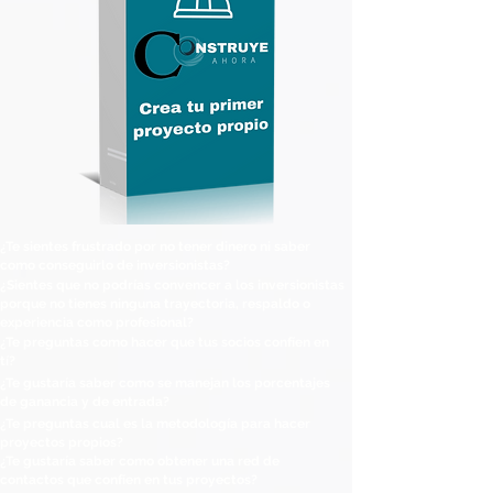
¿Te sientes frustrado por no tener dinero ni saber
como conseguirlo de inversionistas?
¿Sientes que no podrías convencer a los inversionistas
porque no tienes ninguna trayectoria, respaldo o
experiencia como profesional?
¿Te preguntas como hacer que tus socios confíen en
tí?
¿Te gustaría saber como se manejan los porcentajes
de
ganancia y de entrada?
¿Te preguntas cual es la metodología para hacer
proyectos propios?
¿Te gustaría saber como obtener una red de
contactos que confíen en tus proyectos?