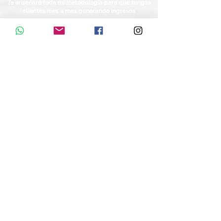
Te enseñaré toda mi metodología para que tengas
clientes mes a mes generando ingresos
Avaluado en: $247 dólares
BONO 5: Recibe 8 sesiones de la revisión de los
proyectos de mi academia por Zoom
Desde hace varios meses 30 personas entre
profesionales de la construcción, estudiantes y
otros están trabajando bajo mi tutela sus propios
proyectos propios. Son proyectos que en varios
países de
Latinoamérica
y centro
América. Tendrás
la oportunidad de unirte a las reuniones zoom de
revisión de estos proyectos para que aprendas del