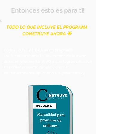
Entonces esto es para ti!
TODO LO QUE INCLUYE EL PROGRAMA
CONSTRUYE AHORA 🌟
CONSTRUYE AHORA es un programa​
100%
online
donde te llevaremos de la mano
durante 3 meses EN VIVO a que logres construir
tu primer proyecto propio y crear tu
constructora multiplicando tus ganancias x3