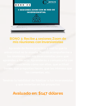
BONO 3: Recibe 4 sesiones Zoom de
mis
reuniones
con Inversionistas
Aprende de forma práctica y real lo que la
universidad no te enseña. Podrás acompañarme a
las reuniones con mis inversionistas para que
aprendas a hacerlo. Aprenderás a comunicarte con
ellos conociendo cómo son ellos, que actitud
tienen, que preguntas hacen, que les interesa que
les comentes, etc.
Tendrás la habilidad de fidelizar a tus inversionistas
y que inviertan en tus proyectos
Avaluado en: $147 dólares