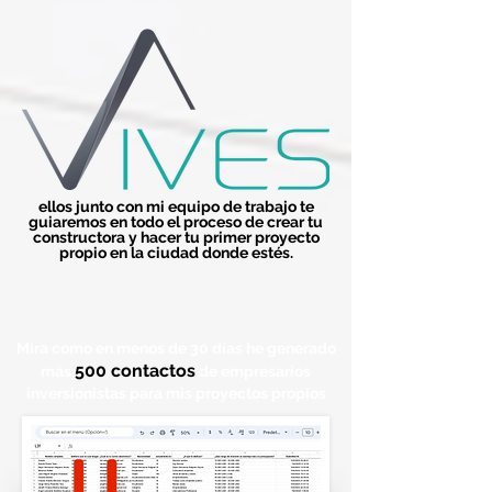
ellos junto con mi equipo de trabajo te
guiaremos en todo el
proceso
de crear tu
constructora y hacer tu primer proyecto
propio en la ciudad donde estés.
Mira como en menos de 30
días he generado
5
0
0 contactos
más
de empresarios
inversionistas para mis proyectos propios