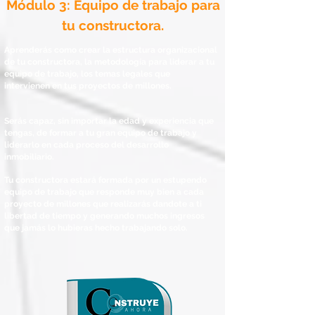
Módulo 3: Equipo de trabajo para
tu constructora.
Aprenderás como crear la estructura organizacional
de tu constructora, la metodología para liderar a tu
equipo de trabajo, los temas legales que
intervienen en tus proyectos de millones.
Serás capaz, sin importar la edad y experiencia que
tengas, de formar a tu gran equipo de trabajo y
liderarlo en cada proceso del desarrollo
inmobiliario.
Tu constructora estará formada por un estupendo
equipo de trabajo que responde muy bien a cada
proyecto de millones que realizarás dandote a ti
libertad de tiempo y generando muchos ingresos
que jamás lo hubieras hecho trabajando solo.