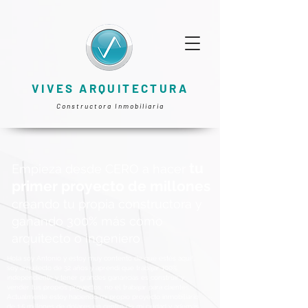
VIVES ARQUITECTURA
Constructora Inmobiliaria
tu
Empieza desde CERO a hacer
primer proyecto de millones
creando tu propia constructora y
ganando 300% más como
arquitecto o ingeniero
Hola soy Antonio y estoy muy contento de que estés aquí!,
soy arquitecto de 32 años y aprendí que trabajar 100%
independiente y tener grandes ganancias es construir y
vender tus propios proyectos, no el trabajar para clientes.
Actualmente estoy haciendo mi propio proyecto inmobiliario
de 1.5 millones de dólares en centro de mi ciudad y además