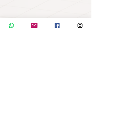
✅ conoce porque trabajar para clientes no es la mejor
alternativa.
✅ aprende cómo te influye de forma negativa el hacer
proyectos para tus clientes.
✅ conoce que hacer para desarrollar tu profesión de
forma libre e independiente.
CLASE 03: Cuando es tener
experiencia como arquitecto¡¡¡