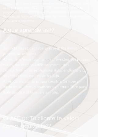
cuanto con grandes empresarios, exitosos y millonarios como
el Empresario MAURICIO BENOIST que invierten en mis
proyectos. Quiero compartirte mi experiencia y conocimiento
de como se hace para que tengas los mismo resultados como
arquitecto o ingeniero.
A qué aprenderás??
Siéntete capaz de trabajar proyectos inmobiliarios
propios de millones.
Aprende a hacer tus propios proyectos, tus propias
casas, tus propios edificios y venderlos.
Conviértete en un profesional independiente y con
un maravilloso equipo de trabajo.
Aprende a crear tu propia constructora para
alcanzar la libertad financiera y tiempo libre para
disfrutar con tu familia y amigos.
CLASE 01: Tú cliente te valora
como arquitecto??