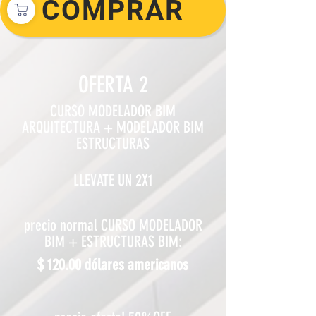
COMPRAR
OFERTA 2
CURSO MODELADOR BIM
ARQUITECTURA + MODELADOR BIM
ESTRUCTURAS
LLEVATE UN 2X1
precio normal CURSO MODELADOR
BIM + ESTRUCTURAS BIM:
$ 120.00 dólares americanos