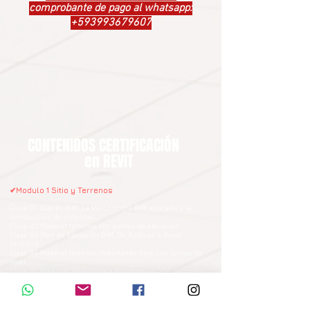
comprobante de pago al whatsapp:
+593993679607
CONTENIDOS CERTIFICACIÓN
en REVIT
✔Modulo 1 Sitio y Terrenos
Clase 01 Qué es BIM, La Metodología BIM aplicada a la
construcción de viviendas.
Clase 02 Modelar terrenos con puntos de elevación.
Clase 03 Plan de Ejecución BIM, De Autocad a Revit/
Archicad.
Clase 04 Modelar terrenos importando dwg, con curvas de
nivel
Clase 05 Preparar terreno para Plataformas / Desbanques
Clase 06 Presupuestar Excavaciones y Plataformas
Clase 07 Preparar Georeferenciación de terreno + Excavación
de cimientos
Clase 08 Modelar terreno Georeferenciado, Construcción de