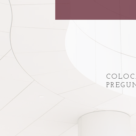
COLOC
PREG