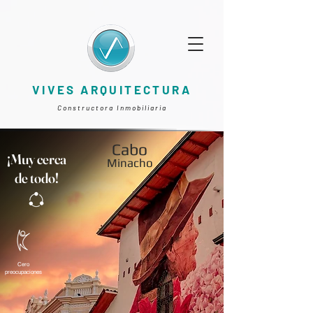
VIVES ARQUITECTURA
Constructora Inmobiliaria
Cabo
¡Muy cerca
Minacho
de todo!
Cero
preocupaciones