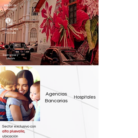
Ahorro de
tu tiempo
Zona de alta
Plusvalía
Experiencias y
Lifestyle
Agencias
Hospitales
Bancarias
Sector exclusivo con
alta plusvalía
,
ubicación