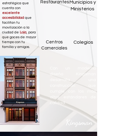
Restaurantes
Municipios y
estratégica que
cuenta con
Ministerios
excelente
accesibilidad
que
facilitan tu
movilización a la
ciudad de
Loja
, para
que goces de mayor
Centros
Colegios
tiempo con tu
familia y amigos.
Comerciales
Con un moderno
diseño Kingsman
desarrolla una
construcción que
cumple con los más
altos estándares de
calidad.
Kingsman