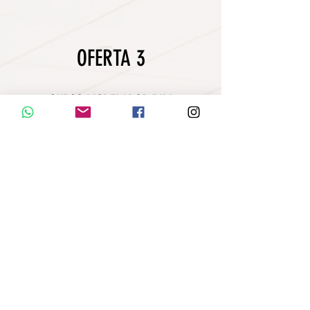
OFERTA 3
CURSO MODELADOR BIM
ARQUITECTURA +
MODELADOR BIM
ESTRUCTURAS
+ MODELADOR BIM
INSTALACIONES SANITARIAS
+
INSTALACIONES ELÉCTRICAS
precio normal: CURSO MODELADOR
BIM en todas las especialidades
$ 260.00 dólares americanos
precio oferta! 50%OFF: