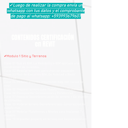
✓Luego de realizar la compra envía un
whatsapp con tus datos y el comprobante
de pago al whatsapp:
+593993679607
CONTENIDOS CERTIFICACIÓN
en REVIT
✔Modulo 1 Sitio y Terrenos
Clase 01 Qué es BIM, La Metodología BIM aplicada a la
construcción de viviendas.
Clase 02 Modelar terrenos con puntos de elevación.
Clase 03 Plan de Ejecución BIM, De Autocad a Revit/
Archicad.
Clase 04 Modelar terrenos importando dwg, con curvas de
nivel
Clase 05 Preparar terreno para Plataformas / Desbanques
Clase 06 Presupuestar Excavaciones y Plataformas
Clase 07 Preparar Georeferenciación de terreno + Excavación
de cimientos
Clase 08 Modelar terreno Georeferenciado, Construcción de
plataformas
Clase 09 Modelar Plataformas y Niveles para Implantar Tu
proyecto
Clase 10 Implantar proyecto en terreno con Georerenciación