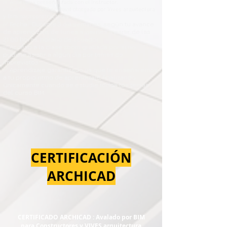
✅ Accesoria personalizada con el Instructor.
✅ Certificado BIM en Revit otorgado por Vives arquitectura
y Bim para constructores
✅ Fecha: Durante 3 o 4 semanas, según tu avance
de aprendizaje, de lunes a viernes a partir de las
21.00 horas, horario de Ecuador.
✅ Acceso a la clase zoom grabada por si no
pudiste asistir a algún día por temas de
imprevistos.
✅ Aprendizaje garantizado ya que te enseñaremos
a tu propio ritmo de aprendizaje, finalizando
únicamente cuando se estudie todos los temas
del curso BIM.
CERTIFICACIÓN
ARCHICAD
CERTIFICADO ARCHICAD : Avalado por BIM
para Constructores y VIVES arquitectura