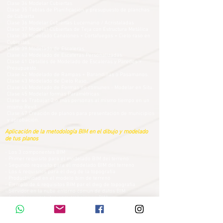
Clase 34 Modelar Cubiertas
Clase 35 Tablas de Planificación y presupuesto de planchas
de Cubierta
Clase 36 Modelar Cubiertas Lucernario / Acristaladas
Clase 37 Modelar Cubiertas de Teja con Estructura Metálica
Clase 38 Modelado Canalones + Cortafuegos + Cielo raso en
Cubiertas.
Clase 39 Modelado de Escaleras.
Clase 40 Modelado de Escaleras Personalizadas.
Clase 41 Detalles de Modelado de Escaleras y Paredes +
Presupuesto.
Clase 42 Modelado de Rampas + Barandillas o Pasamanos.
Clase 43 Modelado de Cielo Raso.
Clase 44 Modelado de Formas no comunes - Modelar en Situ.
Clase 45 Modelar formas Paramétricas.
Clase 46 Trabajar 2 o más personas al mismo tiempo en un
mismo Revit.
Clase 47 Creación de planos para presentación de municipios
y aprobación.
Aplicación de la metodología BIM en el dibujo y modelado
de tus planos
- Los 3 componentes BIM
- Primer requisito para el modelado BIM del terreno
- Segundo requisito para el modelado BIM del terreno
- Los 4 requisitos para el dwg de la topografía
- Productividad en el modelo bim de terreno
- Ejemplo de 4 requisitos BIM par el dwg de topografía
- Servidor en la nube entorno comun de datos BIM
- Servidores gratuitos para trabajar en BIM
- Trabajo en red todo tu equipo en un mismo revit o archicad
- Modelo bim clave, modelo bim de diseño preliminar
- Los 6 requisitos para el modelo bim de diseño preliminar