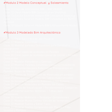
✔Modulo 2 Modelo Conceptual y Soleamiento
Clase 11 Flujo de Información BIM + BIM VIEWER
Clase 12 Crear modelo BIM Conceptual en Sketchup
Clase 13 Estudio Solar en modelo BIM Conceptual Sketchup
Clase 14 Estudio Solar en modelo BIM Conceptual en REVIT/
Archicad
Clase 15 Estudio Solar en modelo BIM Emplazamiento Master
✔Modulo 3 Modelado Bim Arquitectónico
Clase 16 Crear Ejes y Niveles del Proyecto
Clase 17 Modelar Columnas
Clase 18 Modelar paredes Compuestas para Construir y
presupuestar
Clase 19 Crear capas de acabados en Paredes
Clase 20 Crear capas de acabados pared de cocina + Paredes
Compuestas
Clase 21 Modelar Barrederas y Cornisas
Clase 22 Modelar Paredes, Columnas y losas Correctamente
Clase 23 Herramientas para Automatizar Presupuestos en
Paredes, Bases de Precios
Clase 24 Tablas de Planificación de Materiales en paredes
Clase 25 Presupuestar Paredes con Tablas Automatizadas
Clase 26 Generar Presupuesto Automático con Dynamo
Clase 27 Asignar Materiales en Paredes sin Capas
Clase 28 Filtros de Visualización / Por elementos y Categorías
Clase 29 Insertar puertas, Ventanas + Tablas para
presupuesto
Clase 30 Insertar Mobiliario + Descargar Componentes
Clase 31 Modelar Muros Cortina/ Edición de Ventanales
Clase 32 Modelar Suelos y Editar Tipos
Clase 33 Modelar Suelos Compuestos por Placas + Filos
Veredas y Rampas