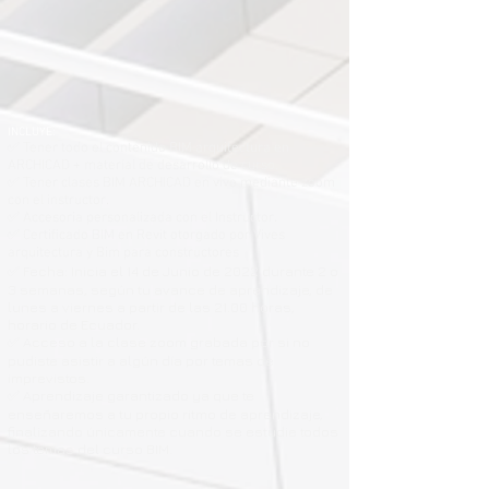
INCLUYE:
✅ Tener todo el contenido BIM arquitectura en
ARCHICAD + material de desarrollo de curso.
✅ Tener clases BIM ARCHICAD en vivo mediante zoom
con el instructor.
✅ Accesoria personalizada con el Instructor.
✅ Certificado BIM en Revit otorgado por Vives
arquitectura y Bim para constructores
✅ Fecha: Inicia el 14 de Junio de 2022 durante 2 o
3 semanas, según tu avance de aprendizaje, de
lunes a viernes a partir de las 21.00 horas,
horario de Ecuador.
✅ Acceso a la clase zoom grabada por si no
pudiste asistir a algún día por temas de
imprevistos.
✅ Aprendizaje garantizado ya que te
enseñaremos a tu propio ritmo de aprendizaje,
finalizando únicamente cuando se estudie todos
los temas del curso BIM.