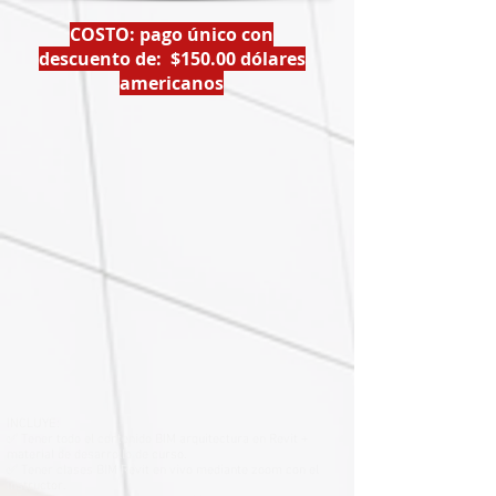
COSTO: pago único con
descuento de: $150.00 dólares
americanos
INCLUYE:
✅ Tener todo el contenido BIM arquitectura en Revit +
material de desarrollo de curso.
✅ Tener clases BIM Revit en vivo mediante zoom con el
instructor.