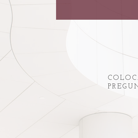
COLOC
PREG