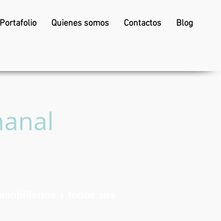
Portafolio
Quienes somos
Contactos
Blog
manal
nmobiliarios + todos sus