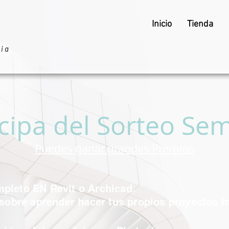
Inicio
Tienda
ria
icipa del Sorteo Se
Puedes ganar grandes Premios
leto EN Revit o Archicad.
sobre aprender hacer tus propios proyectos I