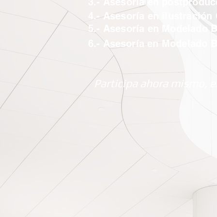
3.- Asesoría en postprodu
4.- Asesoría en ilustración
5.- Asesoría en Modelado 
6.-
Asesoría
en Modelado B
Participa ahora mismo, e