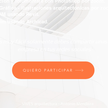
cción y fotomontaje con
Photoshop por zoom
.
 Gráfica - ilustraciones arquitectónicas por zo
BIM usando Revit.
im usando Archicad.
s muy fácil solamente debes compartir unas
empresa en tus redes sociales
QUIERO PARTICIPAR
VIVES arquitectura - Antonio Mendoza