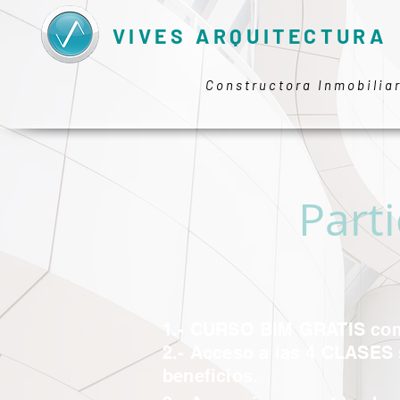
VIVES ARQUITECTURA
Constructora Inmobilia
Part
1.- CURSO BIM GRATIS comp
2.- Acceso a las 4 CLASES 
beneficios.