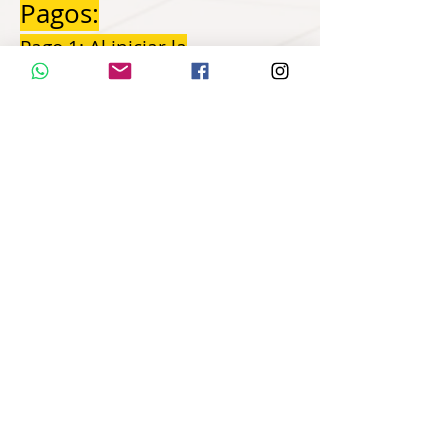
Pagos:
Pago 1: Al iniciar la
construcción del proyecto
Pago 2: Al construir el 50% del
proyecto
Pago 3: Al entregar el proyecto
o Departamento (llave en
mano)
SISTEMA DE PAGO 2:
Compra mediante
línea de Crédito con el
Banco del Pichincha -
Pagos mensuales