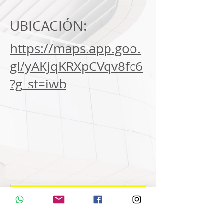
UBICACIÓN:
https://maps.app.goo.
gl/yAKjqKRXpCVqv8fc6
?g_st=iwb