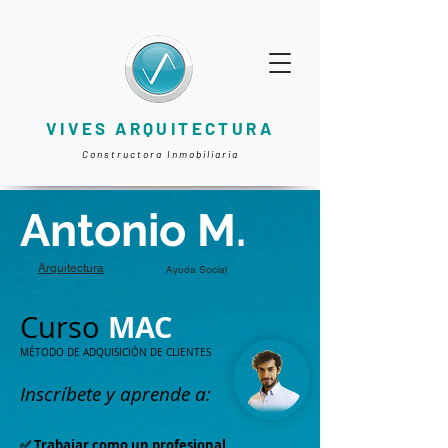
VIVES ARQUITECTURA
Constructora Inmobiliaria
Antonio M.
Arquitectura
Ayuda Social
MAC
Curso
MÉTODO DE ADQUISICIÓN DE CLIENTES
Inscríbete y aprende a:
✅ Trabajar como un profesional