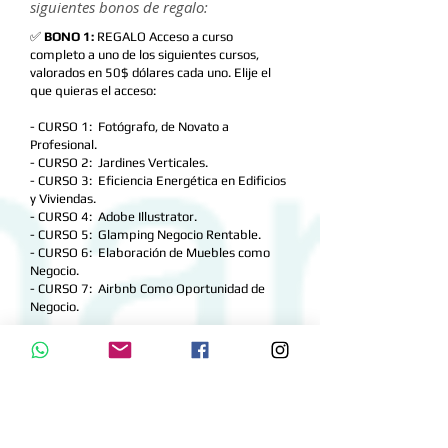
siguientes bonos de regalo:
✅
BONO 1:
REGALO Acceso a curso
completo a uno de los siguientes cursos,
valorados en 50$ dólares cada uno. Elije el
que quieras el acceso:
- CURSO 1: Fotógrafo, de Novato a
Profesional.
- CURSO 2: Jardines Verticales.
- CURSO 3: Eficiencia Energética en Edificios
y Viviendas.
- CURSO 4: Adobe Illustrator.
- CURSO 5: Glamping Negocio Rentable.
- CURSO 6: Elaboración de Muebles como
Negocio.
- CURSO 7: Airbnb Como Oportunidad de
Negocio.
✅
BONO 2:
REGALO Acceso al documento en WORD
del contrato de obra que usa el arquitecto Antonio
Mendoza para firmar el contrato de obra con los
clientes, para que lo edites y uses cada vez que
construyas.