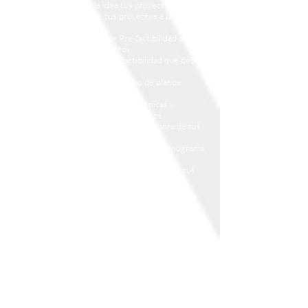
- Diagnosticar y crear la idea tus proyectos.
- Cómo crear el perfil de tus proyectos a presentar
y ejecutar.
- Cuáles son los estudios de Pre-factibilidad que
debes realizar en tus proyectos.
- Cuáles son los estudios de Factibilidad que debes
realizar en tus proyectos.
- Como realizar el diseño definitivo de planos
ejecutivos de tus proyectos
- Cuáles son las especificaciones técnicas y
condiciones generales de tus proyectos.
- Componentes de un presupuesto de obra de tus
proyectos.
- Componentes para la programación y cronograma
de obra de tus proyectos.
- Cuáles son las modalidades de ejecución de tus
proyectos.
- Cómo realizar la ejecución de obra por
administración directa.
- Qué debes considerar para la contratación en la
ejecución de tus obras.
- Qué debes considerar si eres el administrador de
contrato o administrador de obra.
- Qué debes realizar como administrador de
contrato de tus obras.
- Qué hacer como jefe de fiscalización de las obras.
- Qué debes hacer si eres parte de los fiscalizadores
asignados para una obra.