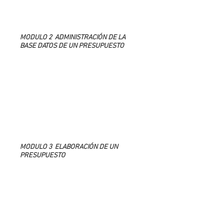
de obras públicas para el estado.
- Qué es y debes hacer cuando eres Residente de
obras.
MODULO 2 ADMINISTRACIÓN DE LA
BASE DATOS DE UN PRESUPUESTO
- Qué considerar y cómo obtener el costo de
materiales para tus presupuestos.
- Qué considerar y cómo obtener el costo de mano
de obra para tus presupuestos.
- Qué considerar y cómo obtener el costo de la
herramienta y equipo para tus presupuestos.
- Cómo hacer el análisis de precios unitarios de un
presupuesto.
- Tabla de rendimientos de mano de obra para un
presupuesto.
MODULO 3 ELABORACIÓN DE UN
PRESUPUESTO
- Creación de un nuevo presupuesto.
- Consideración de porcentajes de costos indirectos
e imprevistos.
- Tipos de capítulos para un presupuesto.
- Lista de rubros para un presupuesto.
- Reporte de análisis de precios unitarios del
presupuesto.