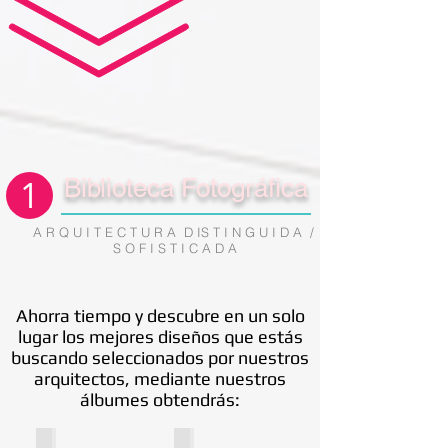
1
Biblioteca Fotográfica
A R Q U I T E C T U R A D IS T I N G U I D A /
S O F I S T I C A D A
Ahorra tiempo y descubre en un solo
lugar los mejores diseños que estás
buscando seleccionados por nuestros
arquitectos, mediante nuestros
álbumes obtendrás: