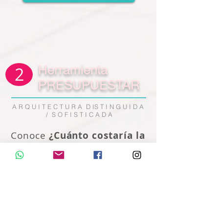
Herramienta
2
PRESUPUESTAR
A R Q U I T E C T U R A D IS T I N G U I D A
/ S O F I S T I C A D A
Conoce
¿
Cuánto
costaría la
AMPLIACIÓN
Ⓐ
Ⓑ
REMODELACIÓN
Ⓒ
CASA DE TU SUEÑOS