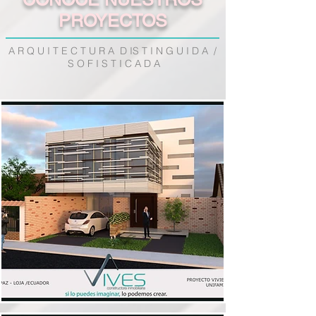
PROYECTOS
A R Q U I T E C T U R A D IS T I N G U I D A /
S O F I S T I C A D A