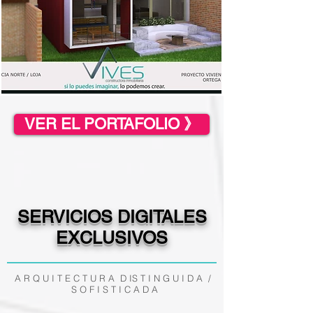
VER EL PORTAFOLIO 》
SERVICIOS DIGITALES
EXCLUSIVOS
A R Q U I T E C T U R A D IS T I N G U I D A /
S O F I S T I C A D A