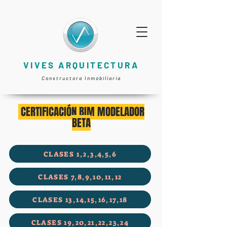
VIVES ARQUITECTURA
Constructora Inmobiliaria
CERTIFICACIÓN BIM MODELADOR
BETA
CLASES 1,2,3,4,5,6
CLASES 7,8,9,10,11,12
CLASES 13,14,15,16,17,18
CLASES 19,20,21,22,23,24