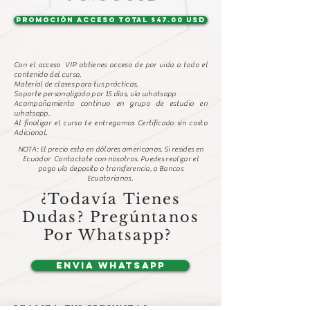
PROMOCIÓN ACCESO TOTAL $47.00 USD
Con el acceso VIP obtienes acceso de por vida a todo el
contenido del curso,
Material de clases para tus
prácticas
,
Soporte personalizado por 15
días
,
vía
whatsapp
Acompañamiento continuo en grupo de estudio en
whatsapp.
Al finalizar el curso te entregamos Certificado sin costo
Adicional.
NOTA: El precio esta en dólares americanos. Si resides en
Ecuador Contactate con nosotros. Puedes realizar el
pago
vía
deposito o transferencia, a Bancos
Ecuatorianos.
¿Todavía Tienes
Dudas? Pregúntanos
Por Whatsapp?
eNVIA whatsapp
REALIZA TUS PREGUNTAS: