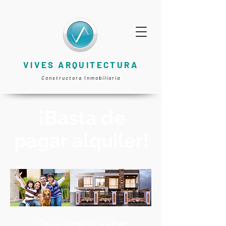
VIVES ARQUITECTURA
Constructora Inmobiliaria
¡Basta de
pagar alquiler!
¿Te gustaría saber