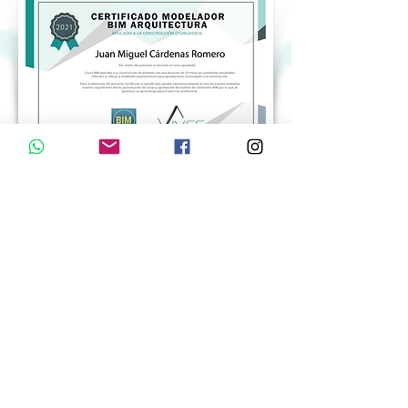
Aprende a modelar como se
construye y a modelar para
presupuestar
Esta Certificación BIM es desde cero a avanzado,
para que apliques en la construcción de tus
viviendas o proyectos.