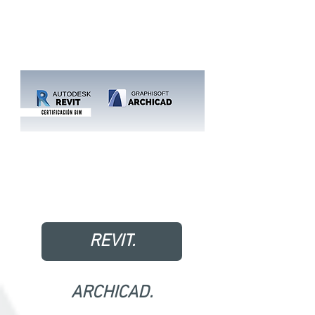
ARCHICAD de forma avanzada
con 3 días de clases en vivo en
Revit o Archicad?
✔ Comienza ahora mismo, totalmente
gratuito en zoom y en vivo.
COMENZAR AHORA EN
REVIT.
ARCHICAD.