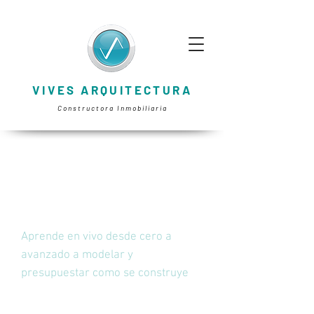
VIVES ARQUITECTURA
Constructora Inmobiliaria
BIM en VIVO
GRATIS
Aprende en vivo desde cero a
avanzado a modelar y
presupuestar como se construye
¿Te gustaría aprender REVIT o