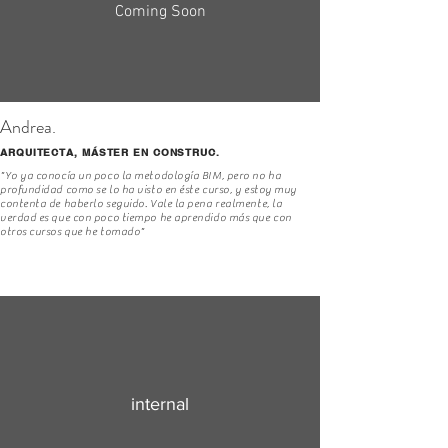
Coming Soon
Andrea.
ARQUITECTA, MÁSTER EN CONSTRUC.
"Yo ya conocía un poco la metodología BIM, pero no ha
profundidad como se lo ha visto en éste curso, y estoy muy
contenta de haberlo seguido. Vale la pena realmente, la
verdad es que con poco tiempo he aprendido más que con
otros cursos que he tomado"
internal