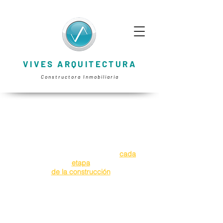
VIVES ARQUITECTURA
Constructora Inmobiliaria
La Profesión del futuro ya esta
aquí
.
Pasa del mundo CAD 2d al BIM
, Te
preparamos para que modeles
profesionalmente y controles
cada
etapa
de la construcción
GRATIS CERTIFICACIÓN
MODELADOR BIM