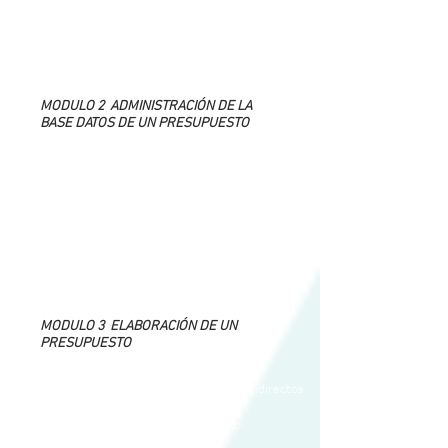
clientes.
- Considerar la Gestión ambiental en tus proyectos
de obras públicas para el estado.
- Qué es y debes hacer cuando eres Residente de
obras.
MODULO 2 ADMINISTRACIÓN DE LA
BASE DATOS DE UN PRESUPUESTO
- Qué considerar y cómo obtener el costo de
materiales para tus presupuestos.
- Qué considerar y cómo obtener el costo de mano
de obra para tus presupuestos.
- Qué considerar y cómo obtener el costo de la
herramienta y equipo para tus presupuestos.
- Cómo hacer el análisis de precios unitarios de un
presupuesto.
- Tabla de rendimientos de mano de obra para un
presupuesto.
MODULO 3 ELABORACIÓN DE UN
PRESUPUESTO
- Creación de un nuevo presupuesto.
- Consideración de porcentajes de costos indirectos
e imprevistos.
- Tipos de capítulos para un presupuesto.
- Lista de rubros para un presupuesto.