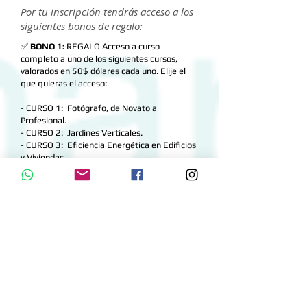
Por tu inscripción tendrás acceso a los
siguientes bonos de regalo:
✅
BONO 1:
REGALO Acceso a curso
completo a uno de los siguientes cursos,
valorados en 50$ dólares cada uno. Elije el
que quieras el acceso:
- CURSO 1: Fotógrafo, de Novato a
Profesional.
- CURSO 2: Jardines Verticales.
- CURSO 3: Eficiencia Energética en Edificios
y Viviendas.
- CURSO 4: Adobe Illustrator.
- CURSO 5: Glamping Negocio Rentable.
- CURSO 6: Elaboración de Muebles como
Negocio.
- CURSO 7: Airbnb Como Oportunidad de
Negocio.
✅
BONO 2:
REGALO Acceso al documento en WORD
del contrato de obra que usa el arquitecto Antonio
Mendoza para firmar el contrato de obra con los
clientes, para que lo edites y uses cada vez que
construyas.