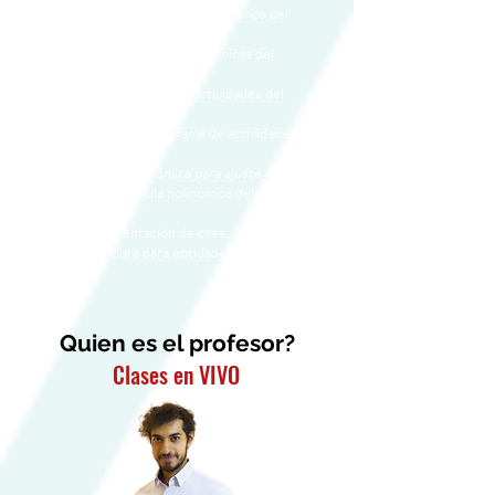
- Reporte de análisis de precios unitarios del
presupuesto.
- Reporte de especificaciones técnicas del
presupuesto.
- Elaborar un cronograma de actividades del
presupuesto.
- Crear reporte de cronograma de actividades del
presupuesto.
- Realizar fórmula polinómica para ajuste de precios.
- Reportes de la fórmula polinómica del
presupuesto.
- Plantilla de presentación de presupuestos y
cronograma de obra para entidades bancarias.
Quien es el profesor?
Clases en VIVO