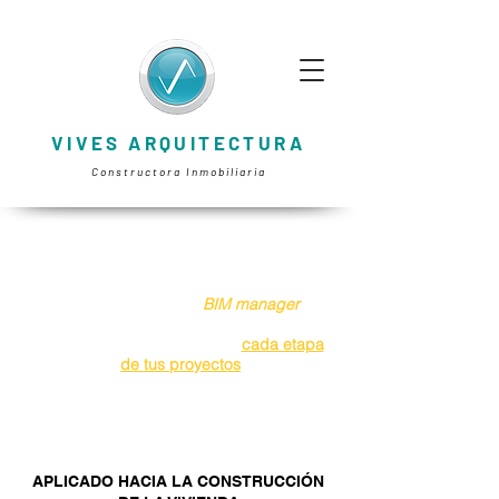
VIVES ARQUITECTURA
Constructora Inmobiliaria
Las constructoras y arquitectos
necesitan que seas un
BIM manager
, Te
preparamos para que dibujes
aceleradamente y controles
cada etapa
de tus proyectos
CURSO BIM 2020
APLICADO HACIA LA CONSTRUCCIÓN