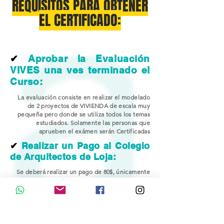
REQUISITOS PARA OBTENER
EL CERTIFICADO:
✔
Aprobar la Evaluación
VIVES una ves terminado el
Curso:
La evaluación consiste en realizar el modelado
de 2 proyectos de VIVIENDA de escala muy
pequeña pero donde se utiliza todos los temas
estudiados. Solamente las personas que
aprueben el exámen serán Certificadas
✔
Realizar un Pago al Colegio
de Arquitectos de Loja:
Se deberá realizar un pago de 80$, únicamente
para las personas que quieran ser certificadas
(Las clases son Gratuitas)
. El PAGO se realizará al
final del Curso BIM y por decisión propia.