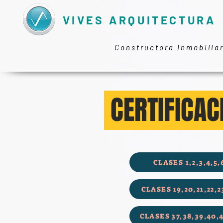
VIVES ARQUITECTURA
Constructora Inmobilia
CERTIFICAC
CLASES 1,2,3,4,5,
CLASES 19,20,21,22,2
CLASES 37,38,39,40,4