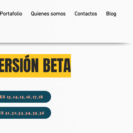
Portafolio
Quienes somos
Contactos
Blog
ERSIÓN BETA
S 13,14,15,16,17,18
S 31,32,33,34,35,36