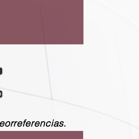
O
eorreferencias.