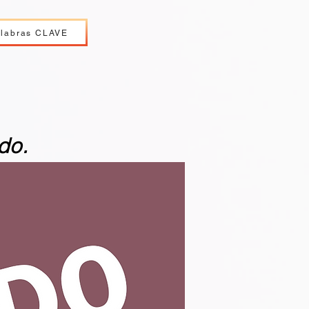
alabras CLAVE
do.