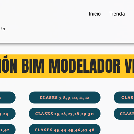
Inicio
Tienda
ria
IÓN BIM MODELADOR V
6
CLASES 7,8,9,10,11,12
CLASE
3,24
CLASES 25,26,27,28,29,30
CLASE
1,42
CLASES 43,44,45,46,47,48