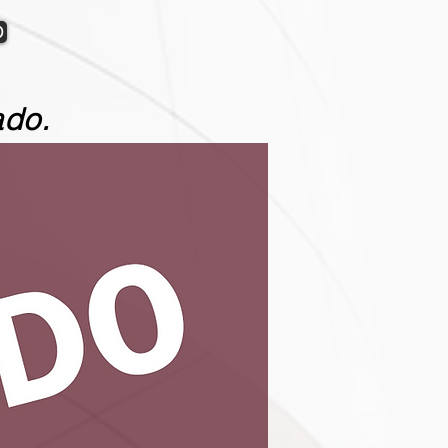
O
ado.