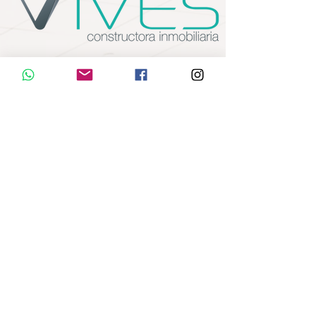
Nuestra empresa lleva trabajando en
Loja
la ciudad de
- Ecuador desde el
2012,
año
en diseño y construcción
¿Quieres saber
cómo es nuestro
trabajo, nuestros
clientes?