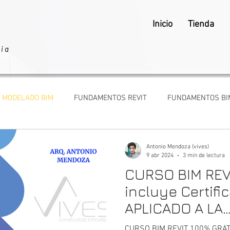
Inicio
Tienda
ria
MODELADO BIM
FUNDAMENTOS REVIT
FUNDAMENTOS BI
BAJAR COMO ARQUITECTO
ARQUITECTOS Y CLIENTES
Antonio Mendoza (vives)
9 abr 2024
3 min de lectura
CURSO BIM REV
incluye Certifi
APLICADO A LA
CONSTRUCCIÓN
CURSO BIM REVIT 100% GRATIS