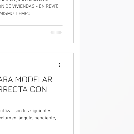
DELA Y
 DE VIVIENDAS - EN REVIT.
MISMO TIEMPO
AL MISMO
ARA MODELAR
RRECTA CON
lizar son los siguientes:
 volumen, ángulo, pendiente,