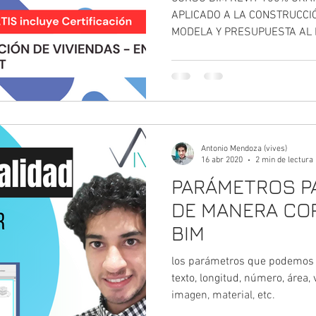
- EN REVIT. MO
APLICADO A LA CONSTRUCCIÓN
MODELA Y PRESUPUESTA AL 
PRESUPUESTA 
TIEMPO
Antonio Mendoza (vives)
16 abr 2020
2 min de lectura
PARÁMETROS P
DE MANERA CO
BIM
los parámetros que podemos ut
texto, longitud, número, área,
imagen, material, etc.