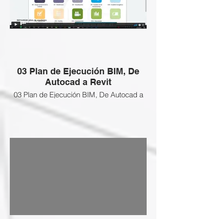
03 Plan de Ejecución BIM, De
Autocad a Revit
03 Plan de Ejecución BIM, De Autocad a
Revit ❌
Esta clase NO APLICA a esta Certificación
BIM Gratuita, revisa las clases que si
están activas abajo
ENLACE SI DESEEAS ADQUIRIR LAS
CLASES BLOQUEADAS:
https://www.vivesarquitectura.com/bim-
certificacion