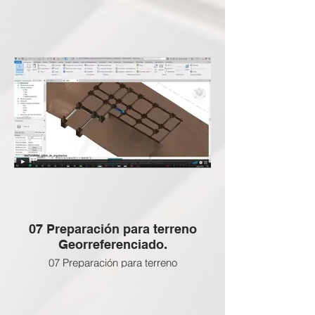
Plataformas ❌
Esta clase NO APLICA a esta Certificación
BIM Gratuita, revisa las clases que si
están activas abajo
ENLACE SI DESEEAS ADQUIRIR LAS
CLASES BLOQUEADAS:
07 Preparación para terreno
Georreferenciado.
07 Preparación para terreno
Georreferenciado. ❌
Esta clase NO APLICA a esta Certificación
BIM Gratuita, revisa las clases que si