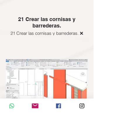
21 Crear las cornisas y
barrederas.
21 Crear las cornisas y barrederas. ❌
Esta clase NO APLICA a esta Certificación
BIM Gratuita, revisa las clases que si
están activas abajo
ENLACE SI DESEEAS ADQUIRIR LAS
CLASES BLOQUEADAS:
22 Pared bien modelada en