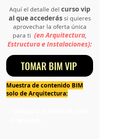
curso vip
Aquí el detalle del
al que accederás
si quieres
aprovechar la oferta única
(en Arquitectura,
para ti
Estructura e Instalaciones):
TOMAR BIM VIP
Muestra de contenido BIM
solo de Arquitectura:
- Dibuja o modela el sitio
o terreno
✅