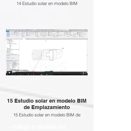
14 Estudio solar en modelo BIM
Volumétrico - Revit
Esta clase NO APLICA a esta Certificación
BIM Gratuita, revisa las clases que si
están activas abajo
ENLACE SI DESEEAS ADQUIRIR LAS
CLASES BLOQUEADAS:
15 Estudio solar en modelo BIM
de Emplazamiento
15 Estudio solar en modelo BIM de
Emplazamiento ❌
- Dibuja o modela los
Esta clase NO APLICA a esta Certificación