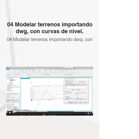
04 Modelar terrenos importando
dwg, con curvas de nivel.
04 Modelar terrenos importando dwg, con
curvas de nivel. ❌
Esta clase NO APLICA a esta Certificación
BIM Gratuita, revisa las clases que si
están activas abajo
ENLACE SI DESEEAS ADQUIRIR LAS
CLASES BLOQUEADAS: