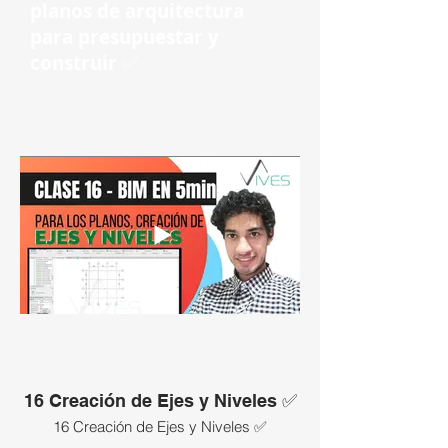
planos de arquitectura
BIM Gratuita, revisa las clases que si
para presupuestar y
están activas abajo
construir
✅
ENLACE SI DESEEAS ADQUIRIR LAS
CLASES BLOQUEADAS:
16 Creación de Ejes y Niveles ✅
16 Creación de Ejes y Niveles ✅