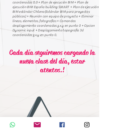
coordenadas 0,0 + Plan de ejecución BIM + Plan de
ejecución BIM España building SMART + Plan de ejecución
BIM estándar Chileno(Estándar BIM para proyectos
públicos) + Reunión con equipo de proyecto + Eliminar
líneas, elementos, fotografías + Comandos
desplazamiento coordenadas z,x,y en punto 0 + Opcion
Dynamic input + Desplazamiento topografía 3d
coordenadas z,x,y en punto 0.
Cada día seguiremos cargando la
nueva clase del día, estar
atentos.!