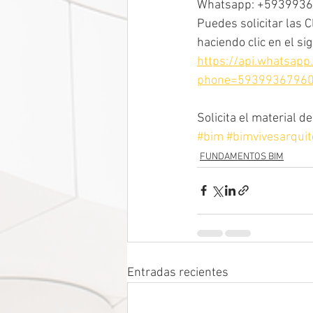
Whatsapp: +593993
Puedes solicitar las 
haciendo clic en el sig
https://api.whatsap
phone=593993679607
Solicita el material 
#bim
#bimvivesarquit
FUNDAMENTOS BIM
Entradas recientes