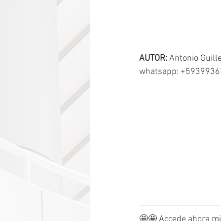
AUTOR:
 Antonio Guil
whatsapp: +593993
🤩🤩 Accede ahora mi