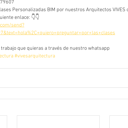
679607
Clases Personalizadas BIM por nuestros Arquitectos VIVES 
uiente enlace: 👇👇
p.com/send?
&text=hola%2C+quiero+preguntar+por+las+clases
de trabajo que quieras a través de nuestro whatsapp
ectura
#vivesarquitectura