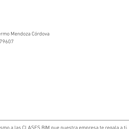
lermo Mendoza Córdova
679607
smo a las CLASES BIM que nuestra empresa te regala a ti,