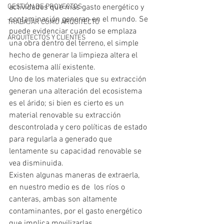
GESTIÓN DE PROYECTOS
actividades que más gasto energético y 
contaminación generan en el mundo. Se 
TRABAJAR COMO ARQUITECTO
puede evidenciar cuando se emplaza 
ARQUITECTOS Y CLIENTES
una obra dentro del terreno, el simple 
hecho de generar la limpieza altera el 
ecosistema allí existente.
Uno de los materiales que su extracción 
generan una alteración del ecosistema 
es el árido; si bien es cierto es un 
material renovable su extracción 
descontrolada y cero políticas de estado 
para regularla a generado que 
lentamente su capacidad renovable se 
vea disminuida. 
Existen algunas maneras de extraerla, 
en nuestro medio es de  los ríos o 
canteras, ambas son altamente 
contaminantes, por el gasto energético 
que implica movilizarlas. 