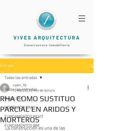
VIVES ARQUITECTURA
Constructora Inmobiliaria
Entrada
Todas las entradas
cadm_96
Todas las entradas
13 feb 2023
2 min de lectura
RHA COMO SUSTITUO
Plugis BIM
PARCIAL EN ARIDOS Y
MODELADO BIM
FUNDAMENTOS REVIT
MORTEROS
FUNDAMENTOS BIM
La construcción es una de las 