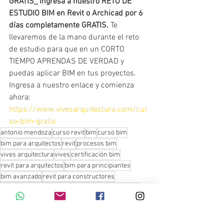
GRATIS_ Ingresa a nuestro RETO DE 
ESTUDIO BIM en Revit o Archicad por 6 
días completamente GRATIS. 
Te 
llevaremos de la mano durante el reto 
de estudio para que en un CORTO 
TIEMPO APRENDAS DE VERDAD y 
puedas aplicar BIM en tus proyectos. 
Ingresa a nuestro enlace y comienza 
ahora: 
https://www.vivesarquitectura.com/cur
so-bim-gratis
antonio mendoza
curso revit
bim
curso bim
bim para arquitectos
revit
procesos bim
vives arquitectura
vives
certificación bim
revit para arquitectos
bim para principiantes
bim avanzado
revit para constructores
bim para constructores
revit para principiantes
certificación gratis bim
archicad para constructores
curso archicad
archicad para arquitectos
vives arquitectos
archicad para principiantes
archicad