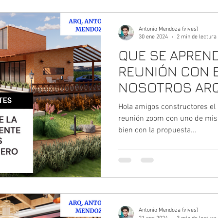
Antonio Mendoza (vives)
30 ene 2024
2 min de lectura
QUE SE APREND
REUNIÓN CON E
NOSOTROS ARQ
ENERO 2024 - 
Hola amigos constructores el 
con uno de mis
reunión zoom con uno de mis c
bien con la propuesta...
Antonio Mendoza (vives)