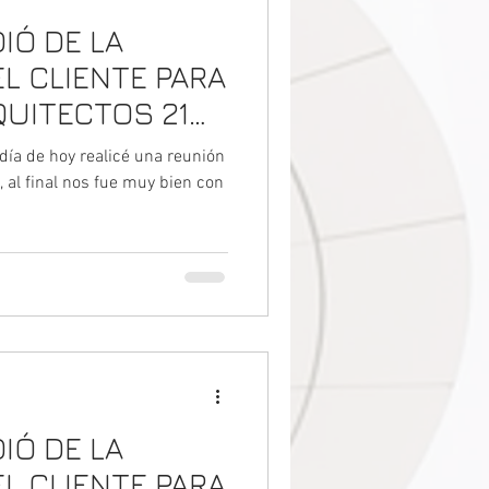
IÓ DE LA
L CLIENTE PARA
UITECTOS 21
reunión zoom
día de hoy realicé una reunión
 clientes
 al final nos fue muy bien con
IÓ DE LA
L CLIENTE PARA