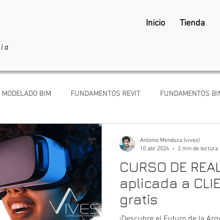
Inicio
Tienda
ria
MODELADO BIM
FUNDAMENTOS REVIT
FUNDAMENTOS BI
BAJAR COMO ARQUITECTO
ARQUITECTOS Y CLIENTES
Antonio Mendoza (vives)
10 abr 2024
2 min de lectura
CURSO DE REAL
aplicada a CL
gratis
¡Descubre el Futuro de la Ar