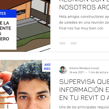
NOSOTROS ARQ
ENERO 2024 - 
Hola amigos constructores a
con uno de mis
de ustedes en una reunión zo
final nos fue muy bien con
Antonio Mendoza (vives)
26 ene 2021
1 min de lectura
SUPERVISA QUE
INFORMACIÓN 
EN TU REVIT O
Uno de los principales requis