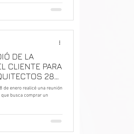
IÓ DE LA
L CLIENTE PARA
UITECTOS 28
reunión zoom
8 de enero realicé una reunión
 clientes para
s que busca comprar un
 conseguir
uitectura