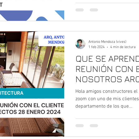
TIEMPO
Antonio Mendoza (vives)
1 feb 2024
4 min de lectura
QUE SE APREND
REUNIÓN CON E
NOSOTROS ARQ
ENERO 2024 - 
Hola amigos constructores el 
con uno de mis
zoom con uno de mis cliente
departamento de los que...
aprender como
clientes en arq