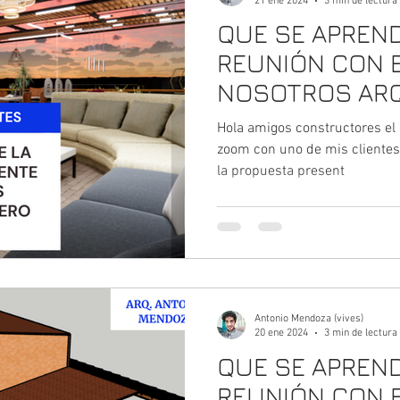
21 ene 2024
3 min de lectura
QUE SE APREND
REUNIÓN CON E
NOSOTROS ARQ
ENERO 2024 - 
Hola amigos constructores el 
con uno de mis
zoom con uno de mis clientes,
la propuesta present
Antonio Mendoza (vives)
20 ene 2024
3 min de lectura
QUE SE APREND
REUNIÓN CON E