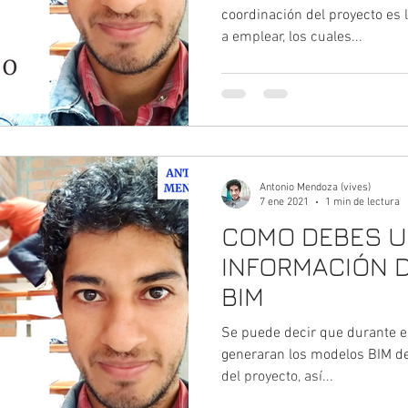
coordinación del proyecto es 
a emplear, los cuales...
Antonio Mendoza (vives)
7 ene 2021
1 min de lectura
COMO DEBES U
INFORMACIÓN 
BIM
Se puede decir que durante el
generaran los modelos BIM de
del proyecto, así...