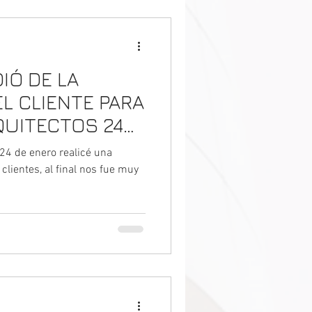
IÓ DE LA
L CLIENTE PARA
UITECTOS 24
reunión zoom
24 de enero realicé una
 clientes
lientes, al final nos fue muy