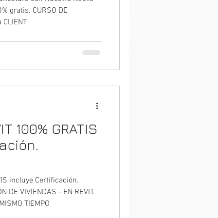
00% gratis. CURSO DE
a CLIENT
IT 100% GRATIS
cación.
 DE VIVIENDAS
 incluye Certificación.
DELA Y
 DE VIVIENDAS - EN REVIT.
MISMO TIEMPO
AL MISMO