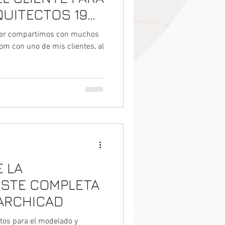
UITECTOS 19
reunión zoom
yer compartimos con muchos
 clientes
om con uno de mis clientes, al
 LA
ESTE COMPLETA
 ARCHICAD
itos para el modelado y