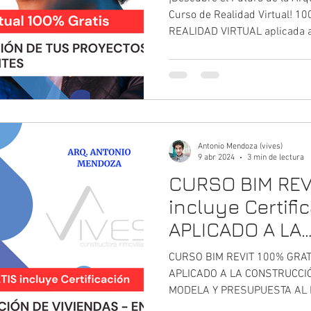
Curso de Realidad Virtual! 1
REALIDAD VIRTUAL aplicada 
Antonio Mendoza (vives)
9 abr 2024
3 min de lectura
CURSO BIM REV
incluye Certifi
APLICADO A LA
CONSTRUCCIÓN
CURSO BIM REVIT 100% GRATIS
- EN REVIT. MO
APLICADO A LA CONSTRUCCIÓN
MODELA Y PRESUPUESTA AL 
PRESUPUESTA 